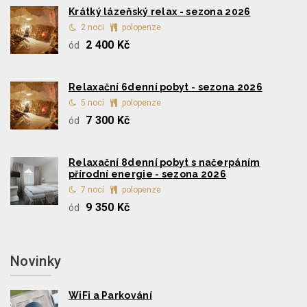
Krátký lázeňský relax - sezona 2026
2 noci
polopenze
2 400 Kč
ód
Relaxační 6denní pobyt - sezona 2026
5 nocí
polopenze
7 300 Kč
ód
Relaxační 8denní pobyt s načerpáním
přírodní energie - sezona 2026
7 nocí
polopenze
9 350 Kč
ód
Novinky
WiFi a Parkování