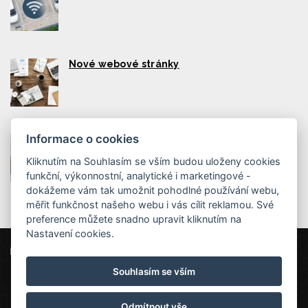
Nové webové stránky
Informace o cookies
Útulné pokoje
Kliknutím na Souhlasím se vším budou uloženy cookies
funkční, výkonnostní, analytické i marketingové -
dokážeme vám tak umožnit pohodlné používání webu,
měřit funkčnost našeho webu i vás cílit reklamou. Své
preference můžete snadno upravit kliknutím na
Nastavení cookies.
Hotel Ferdinand
Kollárova 330, 353 01 Mariánské Lázně
Souhlasím se vším
hotelferdinand@post.cz
602430418
Wellness pobyt
Odmítnout vše